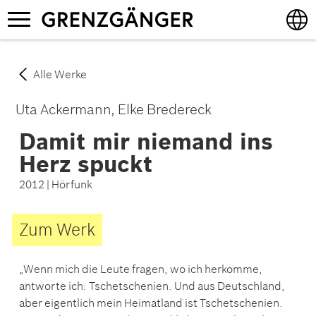
Direkt
Navigation
zum
aktivieren/deaktivieren
Inhalt
English
Alle Werke
Deutsch
Uta Ackermann
Elke Bredereck
Damit mir niemand ins
Herz spuckt
2012 | Hörfunk
Zum Werk
„Wenn mich die Leute fragen, wo ich herkomme,
antworte ich: Tschetschenien. Und aus Deutschland,
aber eigentlich mein Heimatland ist Tschetschenien.