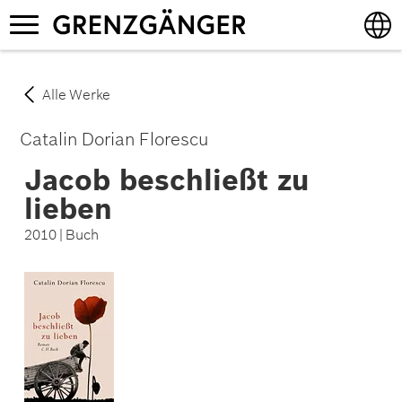
Direkt
Navigation
zum
aktivieren/deaktivieren
Inhalt
English
Alle Werke
Deutsch
Catalin Dorian Florescu
Jacob beschließt zu
lieben
2010 | Buch