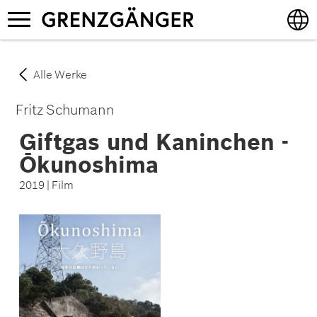
Direkt
Navigation
zum
aktivieren/deaktivieren
Inhalt
English
Alle Werke
Deutsch
Fritz Schumann
Giftgas und Kaninchen -
Ōkunoshima
2019 | Film