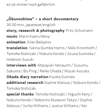
es ist immer noch gefährlich.
„Ōkunoshima“ – a short documentary
30:00 min, japanese/english
story, research & photography
Fritz Schumann
music
Mario Kaoru Mevy
animation
Silan Bekjarov
translation
Yukina Gumbe Harris / Nikki Kininmoth /
Tomoko Nishizaki / Noburo Kondo / Azusa Sumioka /
Hidenori Suzuki
interviews with
Masayuki Yamauchi / Susumu
Sakuma / Bu Ping / Reiko Okada / Miyuki Aozuka
Okada diary narration
Kiyoka Sumida
additional research
Sophie Matsuo / Noburo Kondo /
Tomoko Nishizaki
special thanks
Tomoko Nishizaki / Higuchi Kenji /
Noburo Kondo / Noborito Museum Tokyo / Sophie
Matsuo / Yuriko Williams / Justus Williams / Kei