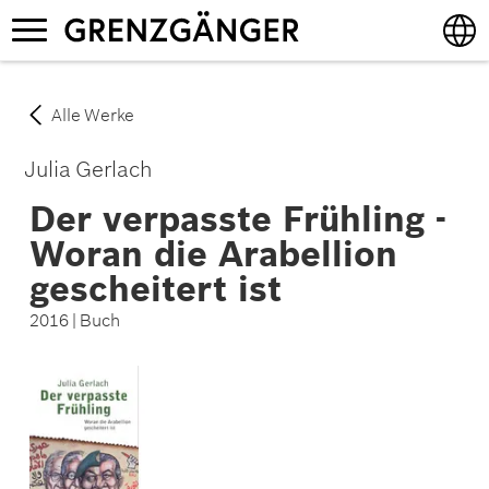
Direkt
Navigation
zum
aktivieren/deaktivieren
Inhalt
English
Alle Werke
Deutsch
Julia Gerlach
Der verpasste Frühling -
Woran die Arabellion
gescheitert ist
2016 | Buch