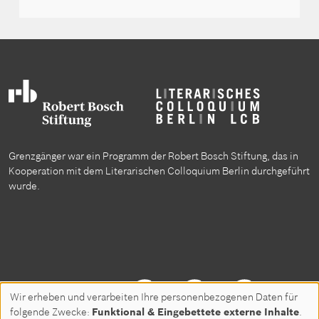
Grenzgänger war ein Programm der Robert Bosch Stiftung, das in
Kooperation mit dem Literarischen Colloquium Berlin durchgeführt
wurde.
Folgen Sie uns auf
Wir erheben und verarbeiten Ihre personenbezogenen Daten für
Use
folgende Zwecke:
Funktional & Eingebettete externe Inhalte
.