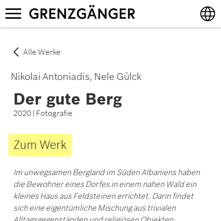
Direkt
Navigation
zum
aktivieren/deaktivieren
Inhalt
English
Alle Werke
Deutsch
Nikolai Antoniadis
Nele Gülck
Der gute Berg
2020 | Fotografie
Zum Werk
Im unwegsamen Bergland im Süden Albaniens haben
die Bewohner eines Dorfes in einem nahen Wald ein
kleines Haus aus Feldsteinen errichtet. Darin findet
sich eine eigentümliche Mischung aus trivialen
Alltagsgegenständen und religiösen Objekten: