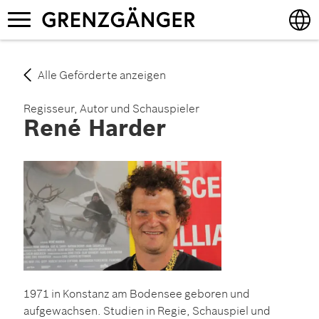
Direkt
Navigation
zum
aktivieren/deaktivieren
Inhalt
English
Alle Geförderte anzeigen
Deutsch
Regisseur, Autor und Schauspieler
René Harder
1971 in Konstanz am Bodensee geboren und
aufgewachsen. Studien in Regie, Schauspiel und