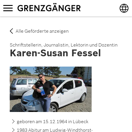
Direkt
Navigation
zum
aktivieren/deaktivieren
Inhalt
English
Alle Geförderte anzeigen
Deutsch
Schriftstellerin, Journalistin, Lektorin und Dozentin
Karen-Susan Fessel
geboren am 15.12.1964 in Lübeck
1983 Abitur am Ludwig-Windthorst-