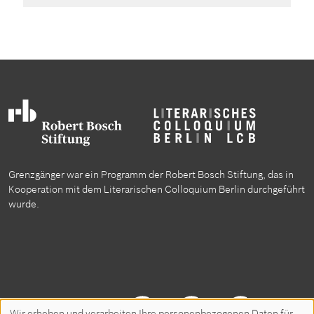
Grenzgänger war ein Programm der Robert Bosch Stiftung, das in
Kooperation mit dem Literarischen Colloquium Berlin durchgeführt
wurde.
Folgen Sie uns auf
Wir erheben und verarbeiten Ihre personenbezogenen Daten für