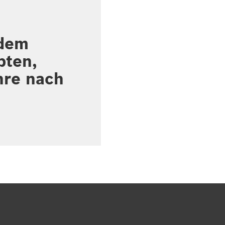
 dem
pten,
hre nach