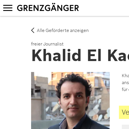
Direkt
Navigation
zum
aktivieren/deaktivieren
Inhalt
Alle Geförderte anzeigen
freier Journalist
Khalid El Ka
Kha
ans
für
Ve